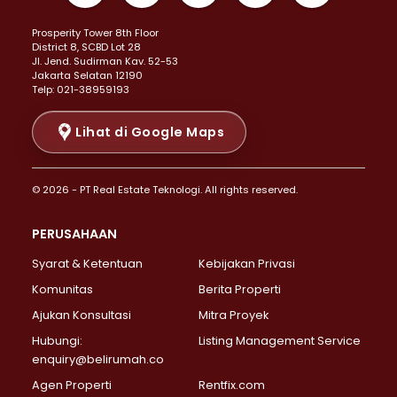
Properti Dijual di Kemayoran >
Prosperity Tower 8th Floor
Properti Dijual di Menteng >
District 8, SCBD Lot 28
Properti Dijual di Senen >
JI. Jend. Sudirman Kav. 52-53
Jakarta Selatan 12190
Properti Dijual di Tanah Abang >
Telp: 021-38959193
Properti Dijual di Cikini >
Properti Dijual di Kramat >
Lihat di Google Maps
Properti Dijual di Pasar Baru >
Properti Dijual di Bendungan Hilir >
© 2026 - PT Real Estate Teknologi. All rights reserved.
Properti Dijual di Jakarta Selatan >
Properti Dijual di Cilandak >
PERUSAHAAN
Properti Dijual di Lebak Bulus >
Syarat & Ketentuan
Kebijakan Privasi
Properti Dijual di Gandaria Selatan >
Properti Dijual di Pondok Labu >
Komunitas
Berita Properti
Properti Dijual di Cipete Selatan >
Ajukan Konsultasi
Mitra Proyek
Properti Dijual di Jagakarsa >
Hubungi:
Listing Management Service
Properti Dijual di Lenteng Agung >
enquiry@belirumah.co
Properti Dijual di Senayan >
Agen Properti
Rentfix.com
Properti Dijual di Pondok Pinang >