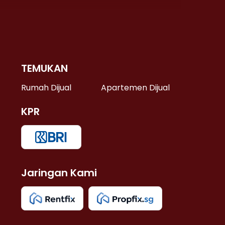
TEMUKAN
 >
Rumah Dijual
Apartemen Dijual
KPR
>
 >
Jaringan Kami
u >
>
 Lama >