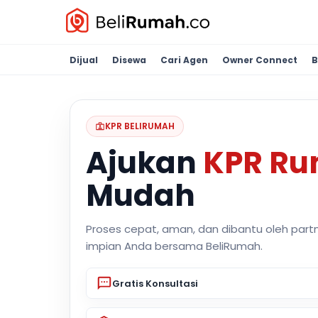
Dijual
Disewa
Cari Agen
Owner Connect
B
KPR BELIRUMAH
Ajukan
KPR R
Mudah
Proses cepat, aman, dan dibantu oleh part
impian Anda bersama BeliRumah.
Gratis Konsultasi