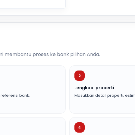
i membantu proses ke bank pilihan Anda.
2
Lengkapi properti
referensi bank.
Masukkan detail properti, estim
4