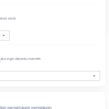
akan awal.
jika ingin dibantu memilih.
 dan persetujuan pengajuan.