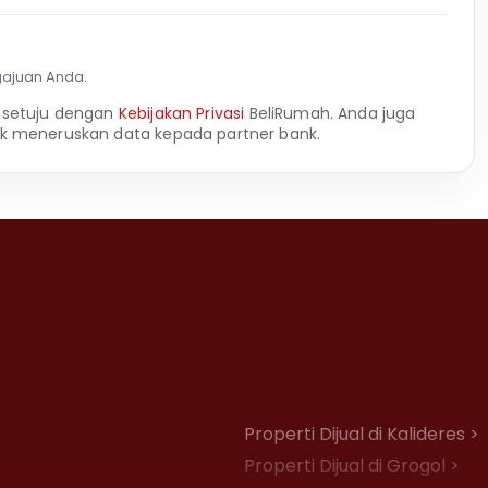
gajuan Anda.
 setuju dengan
Kebijakan Privasi
BeliRumah. Anda juga
k meneruskan data kepada partner bank.
Properti Dijual di Kalideres >
Properti Dijual di Grogol >