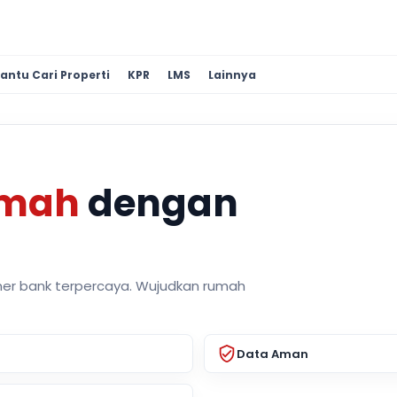
antu Cari Properti
KPR
LMS
Lainnya
umah
dengan
ner bank terpercaya. Wujudkan rumah
Data Aman