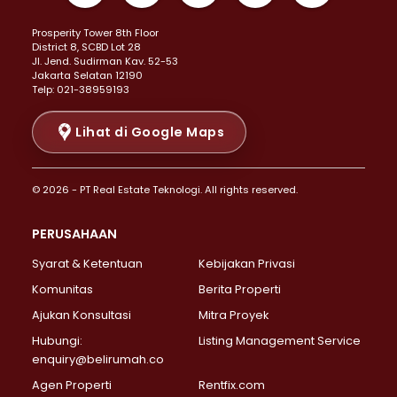
Properti Dijual di Kemayoran >
Prosperity Tower 8th Floor
Properti Dijual di Menteng >
District 8, SCBD Lot 28
Properti Dijual di Senen >
JI. Jend. Sudirman Kav. 52-53
Jakarta Selatan 12190
Properti Dijual di Tanah Abang >
Telp: 021-38959193
Properti Dijual di Cikini >
Properti Dijual di Kramat >
Lihat di Google Maps
Properti Dijual di Pasar Baru >
Properti Dijual di Bendungan Hilir >
© 2026 - PT Real Estate Teknologi. All rights reserved.
Properti Dijual di Jakarta Selatan >
Properti Dijual di Cilandak >
PERUSAHAAN
Properti Dijual di Lebak Bulus >
Syarat & Ketentuan
Kebijakan Privasi
Properti Dijual di Gandaria Selatan >
Properti Dijual di Pondok Labu >
Komunitas
Berita Properti
Properti Dijual di Cipete Selatan >
Ajukan Konsultasi
Mitra Proyek
Properti Dijual di Jagakarsa >
Hubungi:
Listing Management Service
Properti Dijual di Lenteng Agung >
enquiry@belirumah.co
Properti Dijual di Senayan >
Agen Properti
Rentfix.com
Properti Dijual di Pondok Pinang >