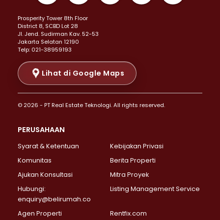
Properti Dijual di Kemayoran >
Prosperity Tower 8th Floor
Properti Dijual di Menteng >
District 8, SCBD Lot 28
Properti Dijual di Senen >
JI. Jend. Sudirman Kav. 52-53
Jakarta Selatan 12190
Properti Dijual di Tanah Abang >
Telp: 021-38959193
Properti Dijual di Cikini >
Properti Dijual di Kramat >
Lihat di Google Maps
Properti Dijual di Pasar Baru >
Properti Dijual di Bendungan Hilir >
© 2026 - PT Real Estate Teknologi. All rights reserved.
Properti Dijual di Jakarta Selatan >
Properti Dijual di Cilandak >
PERUSAHAAN
Properti Dijual di Lebak Bulus >
Syarat & Ketentuan
Kebijakan Privasi
Properti Dijual di Gandaria Selatan >
Properti Dijual di Pondok Labu >
Komunitas
Berita Properti
Properti Dijual di Cipete Selatan >
Ajukan Konsultasi
Mitra Proyek
Properti Dijual di Jagakarsa >
Hubungi:
Listing Management Service
Properti Dijual di Lenteng Agung >
enquiry@belirumah.co
Properti Dijual di Senayan >
Agen Properti
Rentfix.com
Properti Dijual di Pondok Pinang >