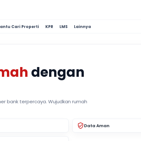
antu Cari Properti
KPR
LMS
Lainnya
umah
dengan
ner bank terpercaya. Wujudkan rumah
Data Aman