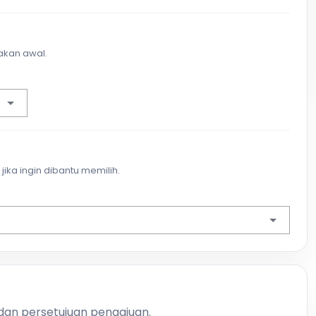
akan awal.
jika ingin dibantu memilih.
 dan persetujuan pengajuan.