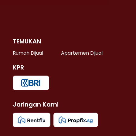
TEMUKAN
 >
Rumah Dijual
Apartemen Dijual
KPR
>
 >
Jaringan Kami
u >
>
 Lama >