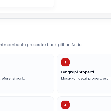
i membantu proses ke bank pilihan Anda.
2
Lengkapi properti
referensi bank.
Masukkan detail properti, estim
4