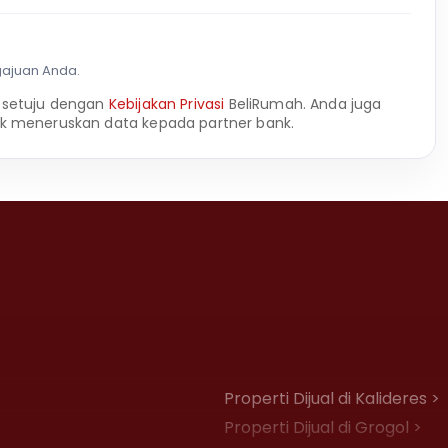
gajuan Anda.
 setuju dengan
Kebijakan Privasi
BeliRumah. Anda juga
k meneruskan data kepada partner bank.
Properti Dijual di Kalideres >
Properti Dijual di Grogol >