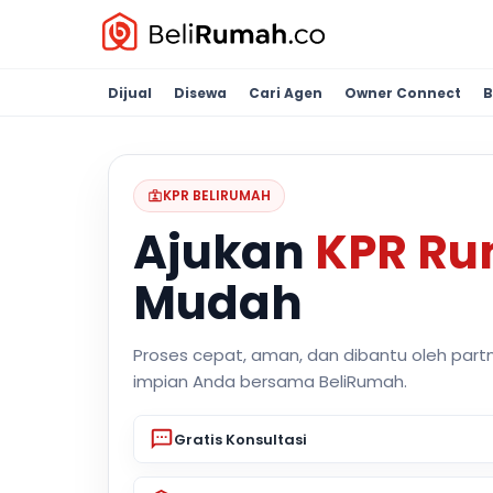
Dijual
Disewa
Cari Agen
Owner Connect
B
KPR BELIRUMAH
Ajukan
KPR R
Mudah
Proses cepat, aman, dan dibantu oleh part
impian Anda bersama BeliRumah.
Gratis Konsultasi