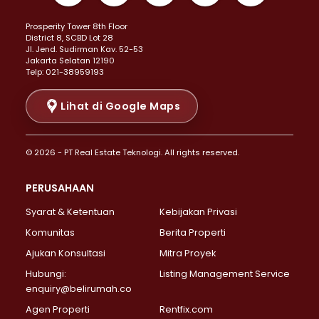
Properti Dijual di Kemayoran >
Prosperity Tower 8th Floor
Properti Dijual di Menteng >
District 8, SCBD Lot 28
Properti Dijual di Senen >
JI. Jend. Sudirman Kav. 52-53
Jakarta Selatan 12190
Properti Dijual di Tanah Abang >
Telp: 021-38959193
Properti Dijual di Cikini >
Properti Dijual di Kramat >
Lihat di Google Maps
Properti Dijual di Pasar Baru >
Properti Dijual di Bendungan Hilir >
© 2026 - PT Real Estate Teknologi. All rights reserved.
Properti Dijual di Jakarta Selatan >
Properti Dijual di Cilandak >
PERUSAHAAN
Properti Dijual di Lebak Bulus >
Syarat & Ketentuan
Kebijakan Privasi
Properti Dijual di Gandaria Selatan >
Properti Dijual di Pondok Labu >
Komunitas
Berita Properti
Properti Dijual di Cipete Selatan >
Ajukan Konsultasi
Mitra Proyek
Properti Dijual di Jagakarsa >
Hubungi:
Listing Management Service
Properti Dijual di Lenteng Agung >
enquiry@belirumah.co
Properti Dijual di Senayan >
Agen Properti
Rentfix.com
Properti Dijual di Pondok Pinang >