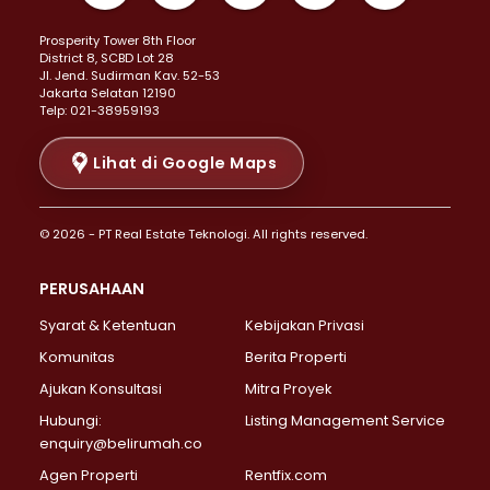
Properti Dijual di Kemayoran >
Prosperity Tower 8th Floor
Properti Dijual di Menteng >
District 8, SCBD Lot 28
Properti Dijual di Senen >
JI. Jend. Sudirman Kav. 52-53
Jakarta Selatan 12190
Properti Dijual di Tanah Abang >
Telp: 021-38959193
Properti Dijual di Cikini >
Properti Dijual di Kramat >
Lihat di Google Maps
Properti Dijual di Pasar Baru >
Properti Dijual di Bendungan Hilir >
© 2026 - PT Real Estate Teknologi. All rights reserved.
Properti Dijual di Jakarta Selatan >
Properti Dijual di Cilandak >
PERUSAHAAN
Properti Dijual di Lebak Bulus >
Syarat & Ketentuan
Kebijakan Privasi
Properti Dijual di Gandaria Selatan >
Properti Dijual di Pondok Labu >
Komunitas
Berita Properti
Properti Dijual di Cipete Selatan >
Ajukan Konsultasi
Mitra Proyek
Properti Dijual di Jagakarsa >
Hubungi:
Listing Management Service
Properti Dijual di Lenteng Agung >
enquiry@belirumah.co
Properti Dijual di Senayan >
Agen Properti
Rentfix.com
Properti Dijual di Pondok Pinang >