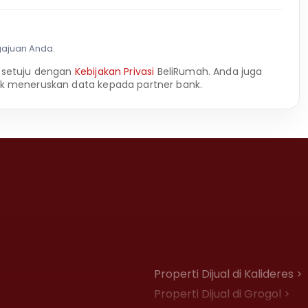
gajuan Anda.
 setuju dengan
Kebijakan Privasi
BeliRumah. Anda juga
k meneruskan data kepada partner bank.
Properti Dijual di Kalideres >
Properti Dijual di Grogol >