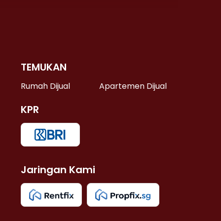
TEMUKAN
 >
Rumah Dijual
Apartemen Dijual
KPR
>
 >
Jaringan Kami
u >
>
 Lama >