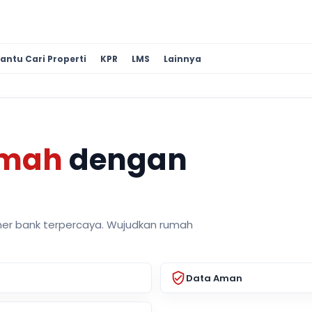
antu Cari Properti
KPR
LMS
Lainnya
umah
dengan
ner bank terpercaya. Wujudkan rumah
Data Aman