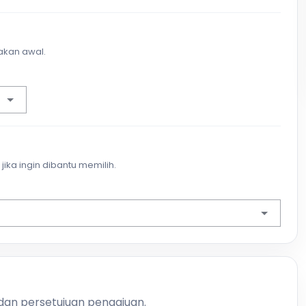
akan awal.
jika ingin dibantu memilih.
 dan persetujuan pengajuan.