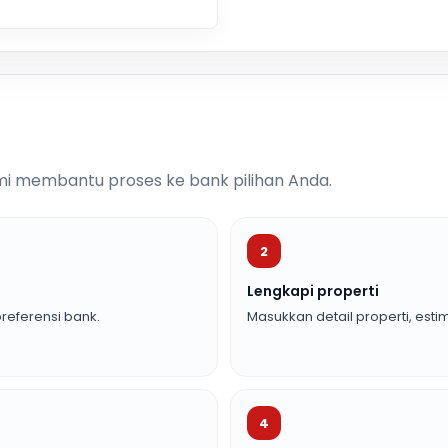
i membantu proses ke bank pilihan Anda.
2
Lengkapi properti
referensi bank.
Masukkan detail properti, estim
4