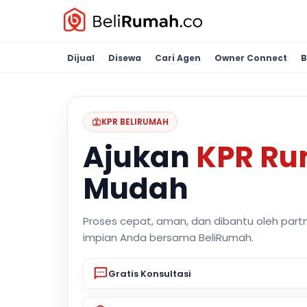
Dijual
Disewa
Cari Agen
Owner Connect
B
KPR BELIRUMAH
Ajukan
KPR R
Mudah
Proses cepat, aman, dan dibantu oleh part
impian Anda bersama BeliRumah.
Gratis Konsultasi