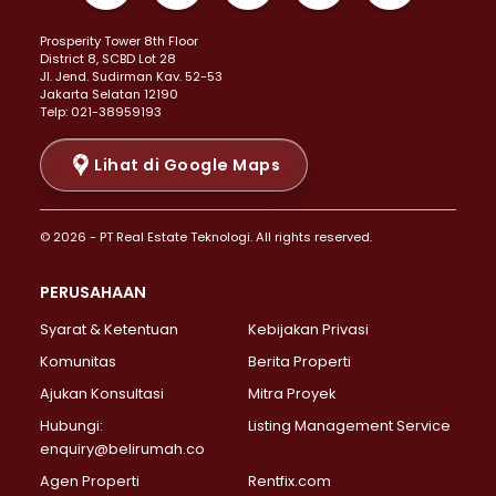
Properti Dijual di Kemayoran >
Prosperity Tower 8th Floor
Properti Dijual di Menteng >
District 8, SCBD Lot 28
Properti Dijual di Senen >
JI. Jend. Sudirman Kav. 52-53
Jakarta Selatan 12190
Properti Dijual di Tanah Abang >
Telp: 021-38959193
Properti Dijual di Cikini >
Properti Dijual di Kramat >
Lihat di Google Maps
Properti Dijual di Pasar Baru >
Properti Dijual di Bendungan Hilir >
© 2026 - PT Real Estate Teknologi. All rights reserved.
Properti Dijual di Jakarta Selatan >
Properti Dijual di Cilandak >
PERUSAHAAN
Properti Dijual di Lebak Bulus >
Syarat & Ketentuan
Kebijakan Privasi
Properti Dijual di Gandaria Selatan >
Properti Dijual di Pondok Labu >
Komunitas
Berita Properti
Properti Dijual di Cipete Selatan >
Ajukan Konsultasi
Mitra Proyek
Properti Dijual di Jagakarsa >
Hubungi:
Listing Management Service
Properti Dijual di Lenteng Agung >
enquiry@belirumah.co
Properti Dijual di Senayan >
Agen Properti
Rentfix.com
Properti Dijual di Pondok Pinang >