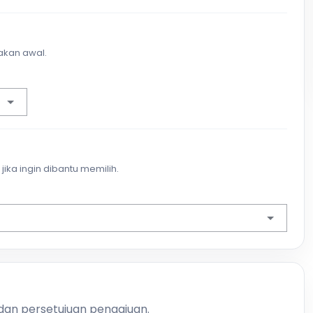
akan awal.
jika ingin dibantu memilih.
 dan persetujuan pengajuan.