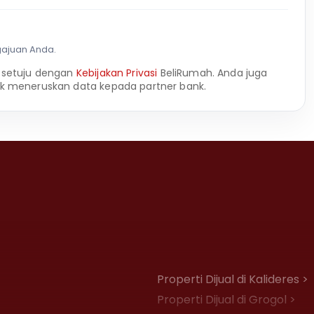
gajuan Anda.
 setuju dengan
Kebijakan Privasi
BeliRumah. Anda juga
k meneruskan data kepada partner bank.
Properti Dijual di Kalideres >
Properti Dijual di Grogol >