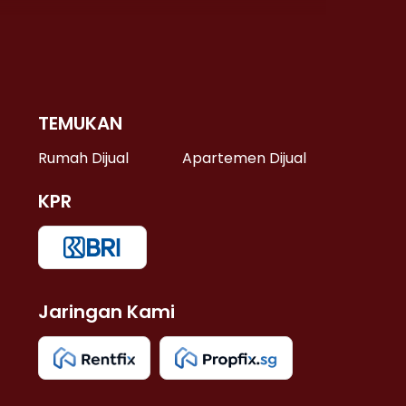
TEMUKAN
 >
Rumah Dijual
Apartemen Dijual
KPR
>
 >
Jaringan Kami
u >
>
 Lama >