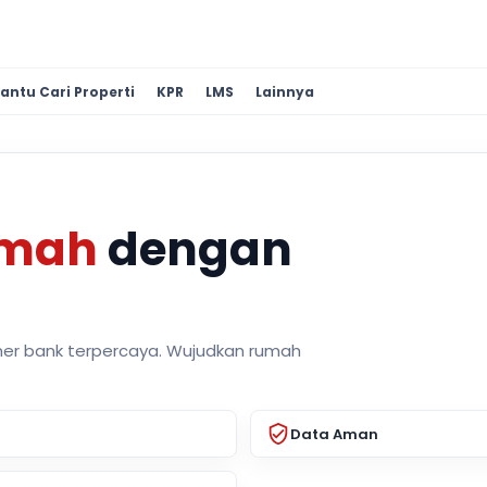
antu Cari Properti
KPR
LMS
Lainnya
umah
dengan
ner bank terpercaya. Wujudkan rumah
Data Aman