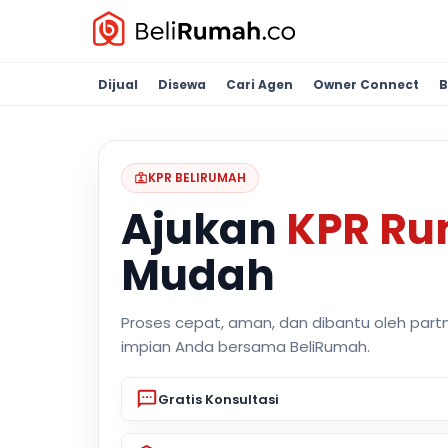
Dijual
Disewa
Cari Agen
Owner Connect
B
KPR BELIRUMAH
Ajukan
KPR R
Mudah
Proses cepat, aman, dan dibantu oleh part
impian Anda bersama BeliRumah.
Gratis Konsultasi