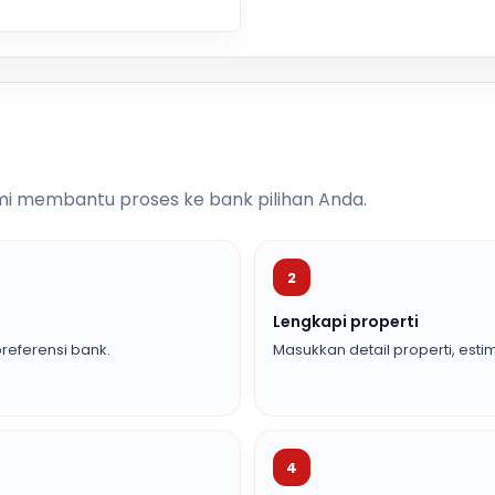
i membantu proses ke bank pilihan Anda.
2
Lengkapi properti
referensi bank.
Masukkan detail properti, estim
4