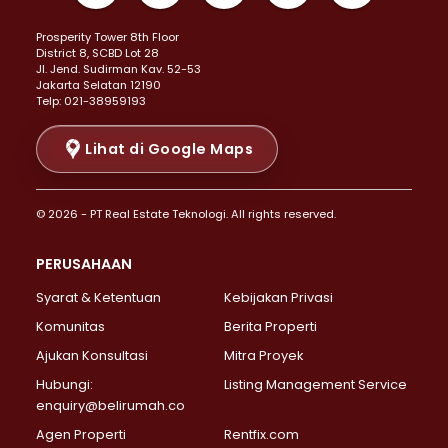
Properti Dijual di Kemayoran >
Prosperity Tower 8th Floor
Properti Dijual di Menteng >
District 8, SCBD Lot 28
Properti Dijual di Senen >
JI. Jend. Sudirman Kav. 52-53
Jakarta Selatan 12190
Properti Dijual di Tanah Abang >
Telp: 021-38959193
Properti Dijual di Cikini >
Properti Dijual di Kramat >
Lihat di Google Maps
Properti Dijual di Pasar Baru >
Properti Dijual di Bendungan Hilir >
© 2026 - PT Real Estate Teknologi. All rights reserved.
Properti Dijual di Jakarta Selatan >
Properti Dijual di Cilandak >
PERUSAHAAN
Properti Dijual di Lebak Bulus >
Syarat & Ketentuan
Kebijakan Privasi
Properti Dijual di Gandaria Selatan >
Properti Dijual di Pondok Labu >
Komunitas
Berita Properti
Properti Dijual di Cipete Selatan >
Ajukan Konsultasi
Mitra Proyek
Properti Dijual di Jagakarsa >
Hubungi:
Listing Management Service
Properti Dijual di Lenteng Agung >
enquiry@belirumah.co
Properti Dijual di Senayan >
Agen Properti
Rentfix.com
Properti Dijual di Pondok Pinang >