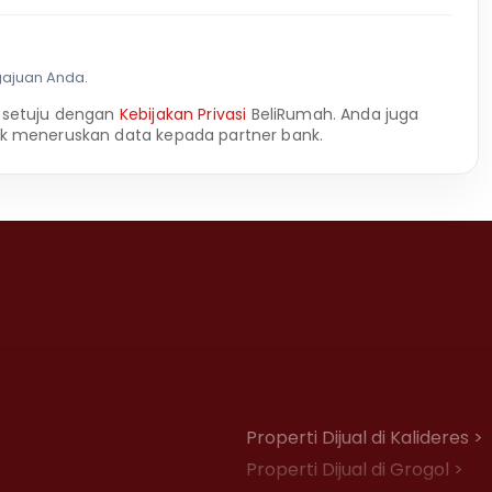
gajuan Anda.
 setuju dengan
Kebijakan Privasi
BeliRumah. Anda juga
k meneruskan data kepada partner bank.
Properti Dijual di Kalideres >
Properti Dijual di Grogol >