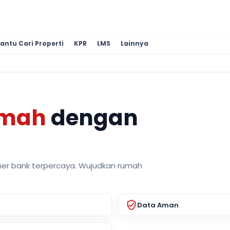
antu Cari Properti
KPR
LMS
Lainnya
umah
dengan
ner bank terpercaya. Wujudkan rumah
Data Aman