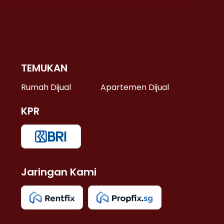
TEMUKAN
 >
Rumah Dijual
Apartemen Dijual
KPR
>
 >
Jaringan Kami
u >
>
 Lama >