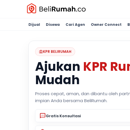
Dijual
Disewa
Cari Agen
Owner Connect
B
KPR BELIRUMAH
Ajukan
KPR R
Mudah
Proses cepat, aman, dan dibantu oleh part
impian Anda bersama BeliRumah.
Gratis Konsultasi