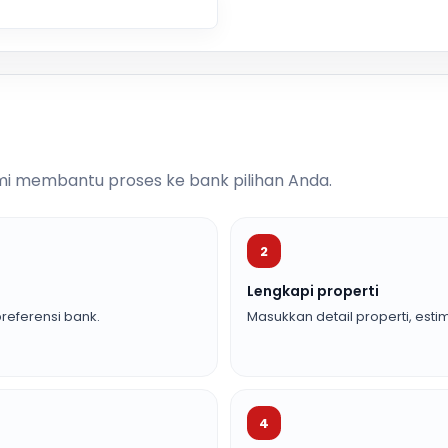
i membantu proses ke bank pilihan Anda.
2
Lengkapi properti
referensi bank.
Masukkan detail properti, estim
4