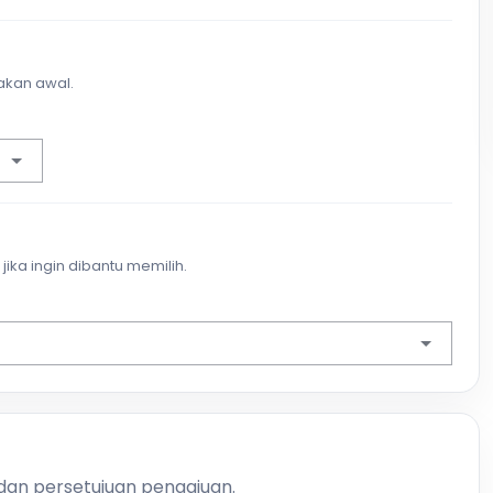
akan awal.
jika ingin dibantu memilih.
 dan persetujuan pengajuan.