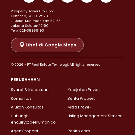
Properti Dijual di Kemayoran >
Prosperity Tower 8th Floor
Properti Dijual di Menteng >
District 8, SCBD Lot 28
Properti Dijual di Senen >
JI. Jend. Sudirman Kav. 52-53
Jakarta Selatan 12190
Properti Dijual di Tanah Abang >
Telp: 021-38959193
Properti Dijual di Cikini >
Properti Dijual di Kramat >
Lihat di Google Maps
Properti Dijual di Pasar Baru >
Properti Dijual di Bendungan Hilir >
© 2026 - PT Real Estate Teknologi. All rights reserved.
Properti Dijual di Jakarta Selatan >
Properti Dijual di Cilandak >
PERUSAHAAN
Properti Dijual di Lebak Bulus >
Syarat & Ketentuan
Kebijakan Privasi
Properti Dijual di Gandaria Selatan >
Properti Dijual di Pondok Labu >
Komunitas
Berita Properti
Properti Dijual di Cipete Selatan >
Ajukan Konsultasi
Mitra Proyek
Properti Dijual di Jagakarsa >
Hubungi:
Listing Management Service
Properti Dijual di Lenteng Agung >
enquiry@belirumah.co
Properti Dijual di Senayan >
Agen Properti
Rentfix.com
Properti Dijual di Pondok Pinang >