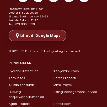
Properti Dijual di Kemayoran >
Prosperity Tower 8th Floor
Properti Dijual di Menteng >
District 8, SCBD Lot 28
Properti Dijual di Senen >
JI. Jend. Sudirman Kav. 52-53
Jakarta Selatan 12190
Properti Dijual di Tanah Abang >
Telp: 021-38959193
Properti Dijual di Cikini >
Properti Dijual di Kramat >
Lihat di Google Maps
Properti Dijual di Pasar Baru >
Properti Dijual di Bendungan Hilir >
© 2026 - PT Real Estate Teknologi. All rights reserved.
Properti Dijual di Jakarta Selatan >
Properti Dijual di Cilandak >
PERUSAHAAN
Properti Dijual di Lebak Bulus >
Syarat & Ketentuan
Kebijakan Privasi
Properti Dijual di Gandaria Selatan >
Properti Dijual di Pondok Labu >
Komunitas
Berita Properti
Properti Dijual di Cipete Selatan >
Ajukan Konsultasi
Mitra Proyek
Properti Dijual di Jagakarsa >
Hubungi:
Listing Management Service
Properti Dijual di Lenteng Agung >
enquiry@belirumah.co
Properti Dijual di Senayan >
Agen Properti
Rentfix.com
Properti Dijual di Pondok Pinang >