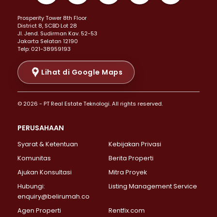
Properti Dijual di Kemayoran >
Prosperity Tower 8th Floor
Properti Dijual di Menteng >
District 8, SCBD Lot 28
Properti Dijual di Senen >
JI. Jend. Sudirman Kav. 52-53
Jakarta Selatan 12190
Properti Dijual di Tanah Abang >
Telp: 021-38959193
Properti Dijual di Cikini >
Properti Dijual di Kramat >
Lihat di Google Maps
Properti Dijual di Pasar Baru >
Properti Dijual di Bendungan Hilir >
© 2026 - PT Real Estate Teknologi. All rights reserved.
Properti Dijual di Jakarta Selatan >
Properti Dijual di Cilandak >
PERUSAHAAN
Properti Dijual di Lebak Bulus >
Syarat & Ketentuan
Kebijakan Privasi
Properti Dijual di Gandaria Selatan >
Properti Dijual di Pondok Labu >
Komunitas
Berita Properti
Properti Dijual di Cipete Selatan >
Ajukan Konsultasi
Mitra Proyek
Properti Dijual di Jagakarsa >
Hubungi:
Listing Management Service
Properti Dijual di Lenteng Agung >
enquiry@belirumah.co
Properti Dijual di Senayan >
Agen Properti
Rentfix.com
Properti Dijual di Pondok Pinang >