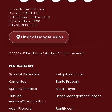
Properti Dijual di Kemayoran >
Prosperity Tower 8th Floor
Properti Dijual di Menteng >
District 8, SCBD Lot 28
Properti Dijual di Senen >
JI. Jend. Sudirman Kav. 52-53
Jakarta Selatan 12190
Properti Dijual di Tanah Abang >
Telp: 021-38959193
Properti Dijual di Cikini >
Properti Dijual di Kramat >
Lihat di Google Maps
Properti Dijual di Pasar Baru >
Properti Dijual di Bendungan Hilir >
© 2026 - PT Real Estate Teknologi. All rights reserved.
Properti Dijual di Jakarta Selatan >
Properti Dijual di Cilandak >
PERUSAHAAN
Properti Dijual di Lebak Bulus >
Syarat & Ketentuan
Kebijakan Privasi
Properti Dijual di Gandaria Selatan >
Properti Dijual di Pondok Labu >
Komunitas
Berita Properti
Properti Dijual di Cipete Selatan >
Ajukan Konsultasi
Mitra Proyek
Properti Dijual di Jagakarsa >
Hubungi:
Listing Management Service
Properti Dijual di Lenteng Agung >
enquiry@belirumah.co
Properti Dijual di Senayan >
Agen Properti
Rentfix.com
Properti Dijual di Pondok Pinang >