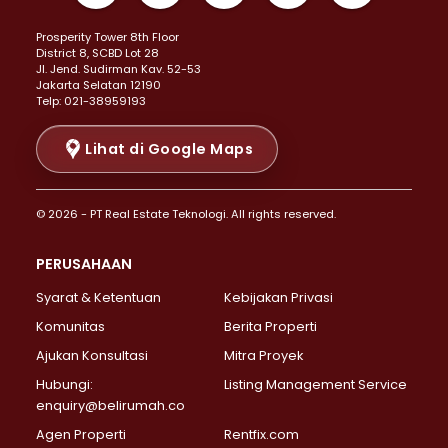
Properti Dijual di Kemayoran >
Prosperity Tower 8th Floor
Properti Dijual di Menteng >
District 8, SCBD Lot 28
Properti Dijual di Senen >
JI. Jend. Sudirman Kav. 52-53
Jakarta Selatan 12190
Properti Dijual di Tanah Abang >
Telp: 021-38959193
Properti Dijual di Cikini >
Properti Dijual di Kramat >
Lihat di Google Maps
Properti Dijual di Pasar Baru >
Properti Dijual di Bendungan Hilir >
© 2026 - PT Real Estate Teknologi. All rights reserved.
Properti Dijual di Jakarta Selatan >
Properti Dijual di Cilandak >
PERUSAHAAN
Properti Dijual di Lebak Bulus >
Syarat & Ketentuan
Kebijakan Privasi
Properti Dijual di Gandaria Selatan >
Properti Dijual di Pondok Labu >
Komunitas
Berita Properti
Properti Dijual di Cipete Selatan >
Ajukan Konsultasi
Mitra Proyek
Properti Dijual di Jagakarsa >
Hubungi:
Listing Management Service
Properti Dijual di Lenteng Agung >
enquiry@belirumah.co
Properti Dijual di Senayan >
Agen Properti
Rentfix.com
Properti Dijual di Pondok Pinang >