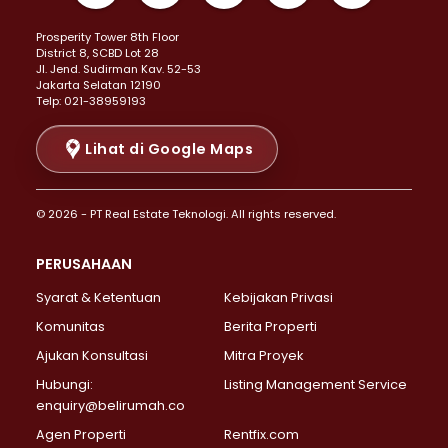
Properti Dijual di Kemayoran >
Prosperity Tower 8th Floor
Properti Dijual di Menteng >
District 8, SCBD Lot 28
Properti Dijual di Senen >
JI. Jend. Sudirman Kav. 52-53
Jakarta Selatan 12190
Properti Dijual di Tanah Abang >
Telp: 021-38959193
Properti Dijual di Cikini >
Properti Dijual di Kramat >
Lihat di Google Maps
Properti Dijual di Pasar Baru >
Properti Dijual di Bendungan Hilir >
© 2026 - PT Real Estate Teknologi. All rights reserved.
Properti Dijual di Jakarta Selatan >
Properti Dijual di Cilandak >
PERUSAHAAN
Properti Dijual di Lebak Bulus >
Syarat & Ketentuan
Kebijakan Privasi
Properti Dijual di Gandaria Selatan >
Properti Dijual di Pondok Labu >
Komunitas
Berita Properti
Properti Dijual di Cipete Selatan >
Ajukan Konsultasi
Mitra Proyek
Properti Dijual di Jagakarsa >
Hubungi:
Listing Management Service
Properti Dijual di Lenteng Agung >
enquiry@belirumah.co
Properti Dijual di Senayan >
Agen Properti
Rentfix.com
Properti Dijual di Pondok Pinang >