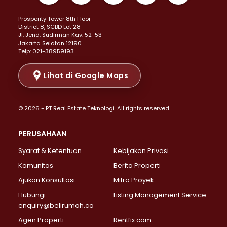
Properti Dijual di Kemayoran >
Prosperity Tower 8th Floor
Properti Dijual di Menteng >
District 8, SCBD Lot 28
Properti Dijual di Senen >
JI. Jend. Sudirman Kav. 52-53
Jakarta Selatan 12190
Properti Dijual di Tanah Abang >
Telp: 021-38959193
Properti Dijual di Cikini >
Properti Dijual di Kramat >
Lihat di Google Maps
Properti Dijual di Pasar Baru >
Properti Dijual di Bendungan Hilir >
© 2026 - PT Real Estate Teknologi. All rights reserved.
Properti Dijual di Jakarta Selatan >
Properti Dijual di Cilandak >
PERUSAHAAN
Properti Dijual di Lebak Bulus >
Syarat & Ketentuan
Kebijakan Privasi
Properti Dijual di Gandaria Selatan >
Properti Dijual di Pondok Labu >
Komunitas
Berita Properti
Properti Dijual di Cipete Selatan >
Ajukan Konsultasi
Mitra Proyek
Properti Dijual di Jagakarsa >
Hubungi:
Listing Management Service
Properti Dijual di Lenteng Agung >
enquiry@belirumah.co
Properti Dijual di Senayan >
Agen Properti
Rentfix.com
Properti Dijual di Pondok Pinang >