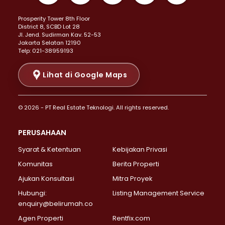
Properti Dijual di Kemayoran >
Prosperity Tower 8th Floor
Properti Dijual di Menteng >
District 8, SCBD Lot 28
Properti Dijual di Senen >
JI. Jend. Sudirman Kav. 52-53
Jakarta Selatan 12190
Properti Dijual di Tanah Abang >
Telp: 021-38959193
Properti Dijual di Cikini >
Properti Dijual di Kramat >
Lihat di Google Maps
Properti Dijual di Pasar Baru >
Properti Dijual di Bendungan Hilir >
© 2026 - PT Real Estate Teknologi. All rights reserved.
Properti Dijual di Jakarta Selatan >
Properti Dijual di Cilandak >
PERUSAHAAN
Properti Dijual di Lebak Bulus >
Syarat & Ketentuan
Kebijakan Privasi
Properti Dijual di Gandaria Selatan >
Properti Dijual di Pondok Labu >
Komunitas
Berita Properti
Properti Dijual di Cipete Selatan >
Ajukan Konsultasi
Mitra Proyek
Properti Dijual di Jagakarsa >
Hubungi:
Listing Management Service
Properti Dijual di Lenteng Agung >
enquiry@belirumah.co
Properti Dijual di Senayan >
Agen Properti
Rentfix.com
Properti Dijual di Pondok Pinang >