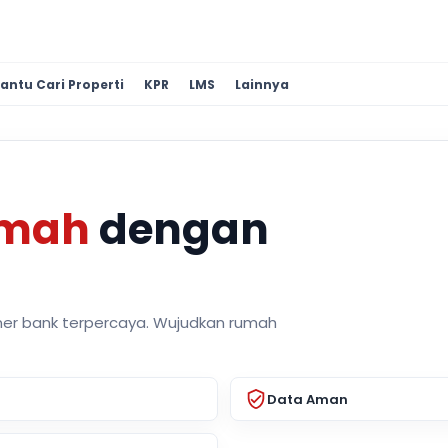
antu Cari Properti
KPR
LMS
Lainnya
umah
dengan
ner bank terpercaya. Wujudkan rumah
Data Aman