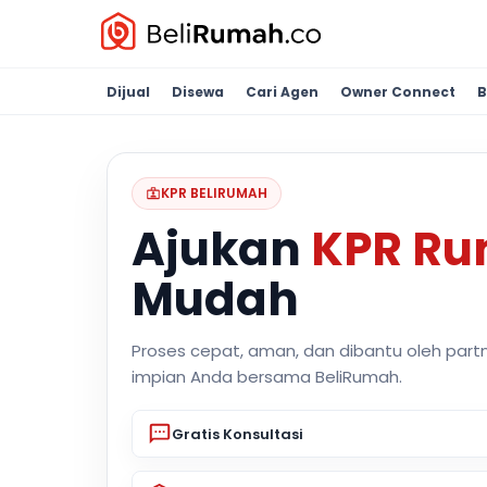
Dijual
Disewa
Cari Agen
Owner Connect
B
KPR BELIRUMAH
Ajukan
KPR R
Mudah
Proses cepat, aman, dan dibantu oleh part
impian Anda bersama BeliRumah.
Gratis Konsultasi