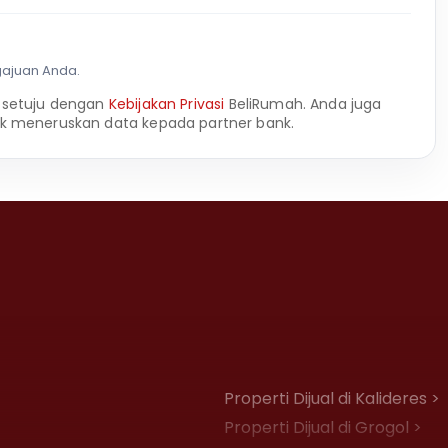
gajuan Anda.
 setuju dengan
Kebijakan Privasi
BeliRumah. Anda juga
k meneruskan data kepada partner bank.
Properti Dijual di Kalideres >
Properti Dijual di Grogol >