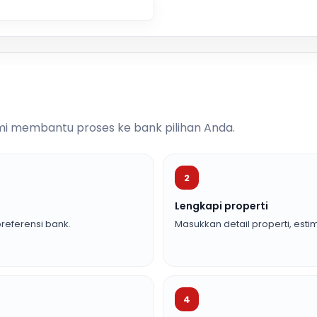
i membantu proses ke bank pilihan Anda.
2
Lengkapi properti
referensi bank.
Masukkan detail properti, estim
4