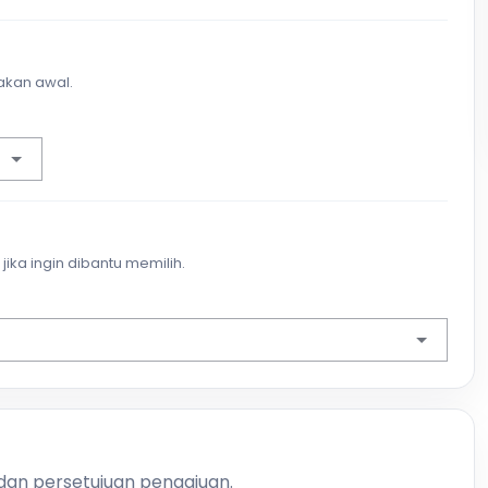
akan awal.
jika ingin dibantu memilih.
 dan persetujuan pengajuan.