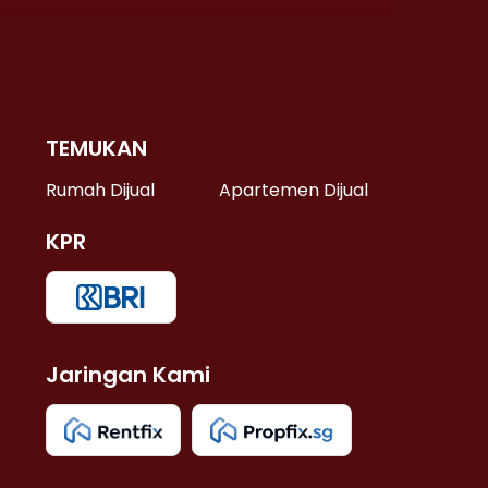
TEMUKAN
 >
Rumah Dijual
Apartemen Dijual
KPR
>
 >
Jaringan Kami
u >
>
 Lama >