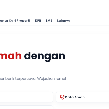
antu Cari Properti
KPR
LMS
Lainnya
umah
dengan
ner bank terpercaya. Wujudkan rumah
Data Aman