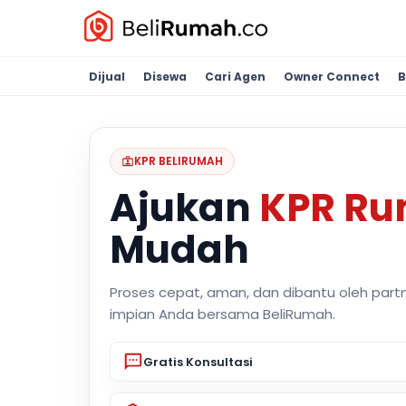
Dijual
Disewa
Cari Agen
Owner Connect
B
KPR BELIRUMAH
Ajukan
KPR R
Mudah
Proses cepat, aman, dan dibantu oleh part
impian Anda bersama BeliRumah.
Gratis Konsultasi