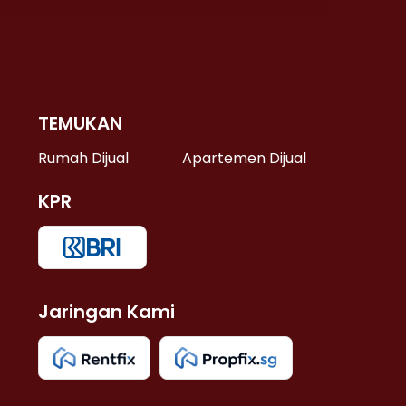
TEMUKAN
 >
Rumah Dijual
Apartemen Dijual
KPR
>
 >
Jaringan Kami
u >
>
 Lama >