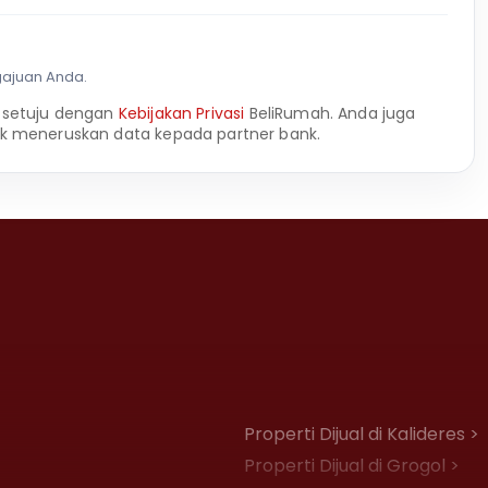
gajuan Anda.
 setuju dengan
Kebijakan Privasi
BeliRumah. Anda juga
k meneruskan data kepada partner bank.
Properti Dijual di Kalideres >
Properti Dijual di Grogol >