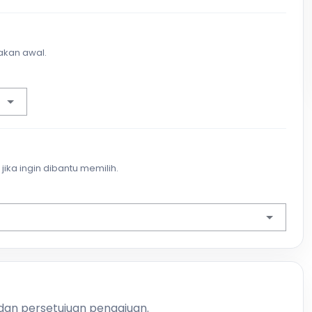
akan awal.
jika ingin dibantu memilih.
 dan persetujuan pengajuan.