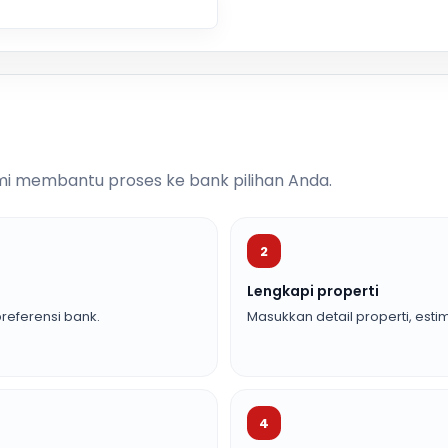
i membantu proses ke bank pilihan Anda.
2
Lengkapi properti
referensi bank.
Masukkan detail properti, estim
4