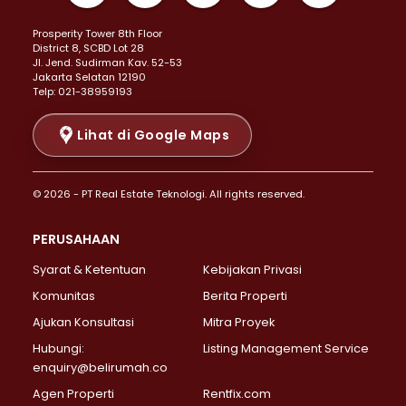
Properti Dijual di Kemayoran >
Prosperity Tower 8th Floor
Properti Dijual di Menteng >
District 8, SCBD Lot 28
Properti Dijual di Senen >
JI. Jend. Sudirman Kav. 52-53
Jakarta Selatan 12190
Properti Dijual di Tanah Abang >
Telp: 021-38959193
Properti Dijual di Cikini >
Properti Dijual di Kramat >
Lihat di Google Maps
Properti Dijual di Pasar Baru >
Properti Dijual di Bendungan Hilir >
© 2026 - PT Real Estate Teknologi. All rights reserved.
Properti Dijual di Jakarta Selatan >
Properti Dijual di Cilandak >
PERUSAHAAN
Properti Dijual di Lebak Bulus >
Syarat & Ketentuan
Kebijakan Privasi
Properti Dijual di Gandaria Selatan >
Properti Dijual di Pondok Labu >
Komunitas
Berita Properti
Properti Dijual di Cipete Selatan >
Ajukan Konsultasi
Mitra Proyek
Properti Dijual di Jagakarsa >
Hubungi:
Listing Management Service
Properti Dijual di Lenteng Agung >
enquiry@belirumah.co
Properti Dijual di Senayan >
Agen Properti
Rentfix.com
Properti Dijual di Pondok Pinang >