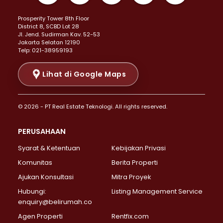
Properti Dijual di Kemayoran >
Prosperity Tower 8th Floor
Properti Dijual di Menteng >
District 8, SCBD Lot 28
Properti Dijual di Senen >
JI. Jend. Sudirman Kav. 52-53
Jakarta Selatan 12190
Properti Dijual di Tanah Abang >
Telp: 021-38959193
Properti Dijual di Cikini >
Properti Dijual di Kramat >
Lihat di Google Maps
Properti Dijual di Pasar Baru >
Properti Dijual di Bendungan Hilir >
© 2026 - PT Real Estate Teknologi. All rights reserved.
Properti Dijual di Jakarta Selatan >
Properti Dijual di Cilandak >
PERUSAHAAN
Properti Dijual di Lebak Bulus >
Syarat & Ketentuan
Kebijakan Privasi
Properti Dijual di Gandaria Selatan >
Properti Dijual di Pondok Labu >
Komunitas
Berita Properti
Properti Dijual di Cipete Selatan >
Ajukan Konsultasi
Mitra Proyek
Properti Dijual di Jagakarsa >
Hubungi:
Listing Management Service
Properti Dijual di Lenteng Agung >
enquiry@belirumah.co
Properti Dijual di Senayan >
Agen Properti
Rentfix.com
Properti Dijual di Pondok Pinang >