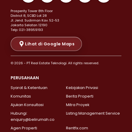
Properti Dijual di Kemayoran >
Prosperity Tower 8th Floor
Properti Dijual di Menteng >
District 8, SCBD Lot 28
Properti Dijual di Senen >
JI. Jend. Sudirman Kav. 52-53
Jakarta Selatan 12190
Properti Dijual di Tanah Abang >
Telp: 021-38959193
Properti Dijual di Cikini >
Properti Dijual di Kramat >
Lihat di Google Maps
Properti Dijual di Pasar Baru >
Properti Dijual di Bendungan Hilir >
© 2026 - PT Real Estate Teknologi. All rights reserved.
Properti Dijual di Jakarta Selatan >
Properti Dijual di Cilandak >
PERUSAHAAN
Properti Dijual di Lebak Bulus >
Syarat & Ketentuan
Kebijakan Privasi
Properti Dijual di Gandaria Selatan >
Properti Dijual di Pondok Labu >
Komunitas
Berita Properti
Properti Dijual di Cipete Selatan >
Ajukan Konsultasi
Mitra Proyek
Properti Dijual di Jagakarsa >
Hubungi:
Listing Management Service
Properti Dijual di Lenteng Agung >
enquiry@belirumah.co
Properti Dijual di Senayan >
Agen Properti
Rentfix.com
Properti Dijual di Pondok Pinang >