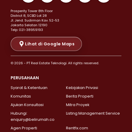
Properti Dijual di Kemayoran >
Prosperity Tower 8th Floor
Properti Dijual di Menteng >
District 8, SCBD Lot 28
Properti Dijual di Senen >
JI. Jend. Sudirman Kav. 52-53
Jakarta Selatan 12190
Properti Dijual di Tanah Abang >
Telp: 021-38959193
Properti Dijual di Cikini >
Properti Dijual di Kramat >
Lihat di Google Maps
Properti Dijual di Pasar Baru >
Properti Dijual di Bendungan Hilir >
© 2026 - PT Real Estate Teknologi. All rights reserved.
Properti Dijual di Jakarta Selatan >
Properti Dijual di Cilandak >
PERUSAHAAN
Properti Dijual di Lebak Bulus >
Syarat & Ketentuan
Kebijakan Privasi
Properti Dijual di Gandaria Selatan >
Properti Dijual di Pondok Labu >
Komunitas
Berita Properti
Properti Dijual di Cipete Selatan >
Ajukan Konsultasi
Mitra Proyek
Properti Dijual di Jagakarsa >
Hubungi:
Listing Management Service
Properti Dijual di Lenteng Agung >
enquiry@belirumah.co
Properti Dijual di Senayan >
Agen Properti
Rentfix.com
Properti Dijual di Pondok Pinang >