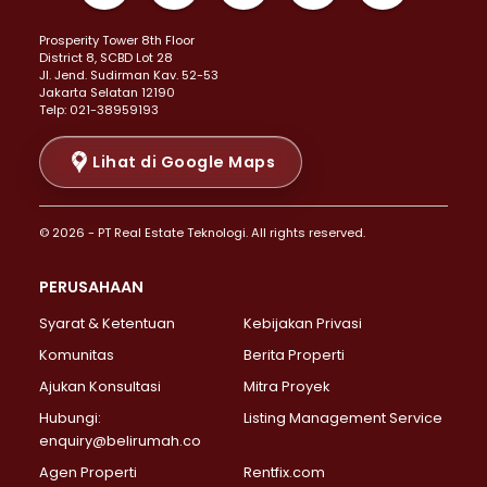
Properti Dijual di Kemayoran >
Prosperity Tower 8th Floor
Properti Dijual di Menteng >
District 8, SCBD Lot 28
Properti Dijual di Senen >
JI. Jend. Sudirman Kav. 52-53
Jakarta Selatan 12190
Properti Dijual di Tanah Abang >
Telp: 021-38959193
Properti Dijual di Cikini >
Properti Dijual di Kramat >
Lihat di Google Maps
Properti Dijual di Pasar Baru >
Properti Dijual di Bendungan Hilir >
© 2026 - PT Real Estate Teknologi. All rights reserved.
Properti Dijual di Jakarta Selatan >
Properti Dijual di Cilandak >
PERUSAHAAN
Properti Dijual di Lebak Bulus >
Syarat & Ketentuan
Kebijakan Privasi
Properti Dijual di Gandaria Selatan >
Properti Dijual di Pondok Labu >
Komunitas
Berita Properti
Properti Dijual di Cipete Selatan >
Ajukan Konsultasi
Mitra Proyek
Properti Dijual di Jagakarsa >
Hubungi:
Listing Management Service
Properti Dijual di Lenteng Agung >
enquiry@belirumah.co
Properti Dijual di Senayan >
Agen Properti
Rentfix.com
Properti Dijual di Pondok Pinang >