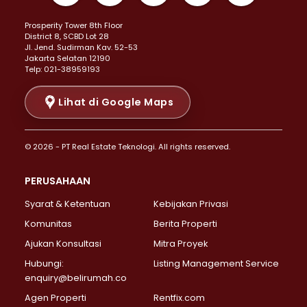
Properti Dijual di Kemayoran >
Prosperity Tower 8th Floor
Properti Dijual di Menteng >
District 8, SCBD Lot 28
Properti Dijual di Senen >
JI. Jend. Sudirman Kav. 52-53
Jakarta Selatan 12190
Properti Dijual di Tanah Abang >
Telp: 021-38959193
Properti Dijual di Cikini >
Properti Dijual di Kramat >
Lihat di Google Maps
Properti Dijual di Pasar Baru >
Properti Dijual di Bendungan Hilir >
© 2026 - PT Real Estate Teknologi. All rights reserved.
Properti Dijual di Jakarta Selatan >
Properti Dijual di Cilandak >
PERUSAHAAN
Properti Dijual di Lebak Bulus >
Syarat & Ketentuan
Kebijakan Privasi
Properti Dijual di Gandaria Selatan >
Properti Dijual di Pondok Labu >
Komunitas
Berita Properti
Properti Dijual di Cipete Selatan >
Ajukan Konsultasi
Mitra Proyek
Properti Dijual di Jagakarsa >
Hubungi:
Listing Management Service
Properti Dijual di Lenteng Agung >
enquiry@belirumah.co
Properti Dijual di Senayan >
Agen Properti
Rentfix.com
Properti Dijual di Pondok Pinang >