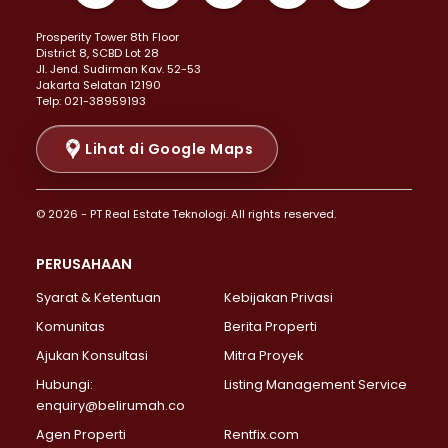
Properti Dijual di Kemayoran >
Prosperity Tower 8th Floor
Properti Dijual di Menteng >
District 8, SCBD Lot 28
Properti Dijual di Senen >
JI. Jend. Sudirman Kav. 52-53
Jakarta Selatan 12190
Properti Dijual di Tanah Abang >
Telp: 021-38959193
Properti Dijual di Cikini >
Properti Dijual di Kramat >
Lihat di Google Maps
Properti Dijual di Pasar Baru >
Properti Dijual di Bendungan Hilir >
© 2026 - PT Real Estate Teknologi. All rights reserved.
Properti Dijual di Jakarta Selatan >
Properti Dijual di Cilandak >
PERUSAHAAN
Properti Dijual di Lebak Bulus >
Syarat & Ketentuan
Kebijakan Privasi
Properti Dijual di Gandaria Selatan >
Properti Dijual di Pondok Labu >
Komunitas
Berita Properti
Properti Dijual di Cipete Selatan >
Ajukan Konsultasi
Mitra Proyek
Properti Dijual di Jagakarsa >
Hubungi:
Listing Management Service
Properti Dijual di Lenteng Agung >
enquiry@belirumah.co
Properti Dijual di Senayan >
Agen Properti
Rentfix.com
Properti Dijual di Pondok Pinang >