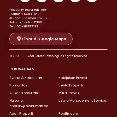
Properti Dijual di Kemayoran >
Prosperity Tower 8th Floor
Properti Dijual di Menteng >
District 8, SCBD Lot 28
Properti Dijual di Senen >
JI. Jend. Sudirman Kav. 52-53
Jakarta Selatan 12190
Properti Dijual di Tanah Abang >
Telp: 021-38959193
Properti Dijual di Cikini >
Properti Dijual di Kramat >
Lihat di Google Maps
Properti Dijual di Pasar Baru >
Properti Dijual di Bendungan Hilir >
© 2026 - PT Real Estate Teknologi. All rights reserved.
Properti Dijual di Jakarta Selatan >
Properti Dijual di Cilandak >
PERUSAHAAN
Properti Dijual di Lebak Bulus >
Syarat & Ketentuan
Kebijakan Privasi
Properti Dijual di Gandaria Selatan >
Properti Dijual di Pondok Labu >
Komunitas
Berita Properti
Properti Dijual di Cipete Selatan >
Ajukan Konsultasi
Mitra Proyek
Properti Dijual di Jagakarsa >
Hubungi:
Listing Management Service
Properti Dijual di Lenteng Agung >
enquiry@belirumah.co
Properti Dijual di Senayan >
Agen Properti
Rentfix.com
Properti Dijual di Pondok Pinang >