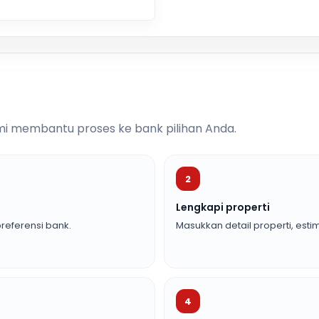
i membantu proses ke bank pilihan Anda.
2
Lengkapi properti
referensi bank.
Masukkan detail properti, estim
4