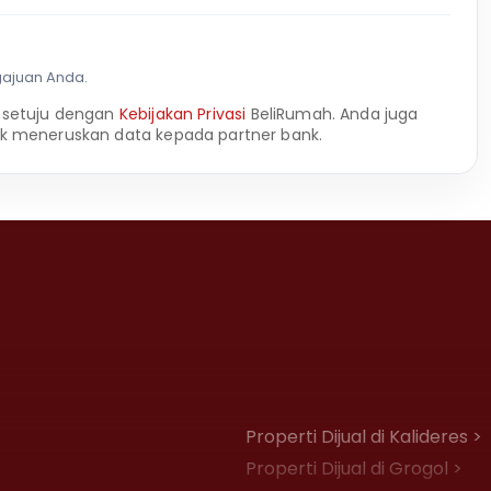
gajuan Anda.
 setuju dengan
Kebijakan Privasi
BeliRumah. Anda juga
k meneruskan data kepada partner bank.
Properti Dijual di Kalideres >
Properti Dijual di Grogol >