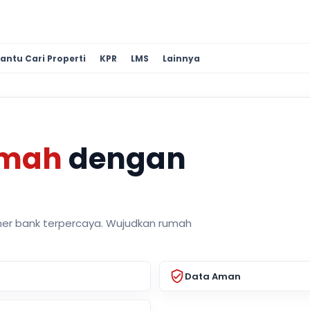
antu Cari Properti
KPR
LMS
Lainnya
umah
dengan
ner bank terpercaya. Wujudkan rumah
Data Aman