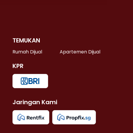
TEMUKAN
 >
Rumah Dijual
Apartemen Dijual
KPR
>
 >
Jaringan Kami
u >
>
 Lama >