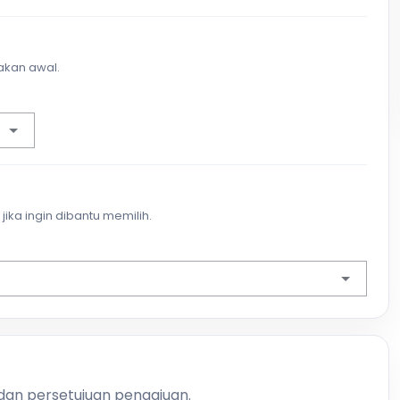
akan awal.
jika ingin dibantu memilih.
 dan persetujuan pengajuan.