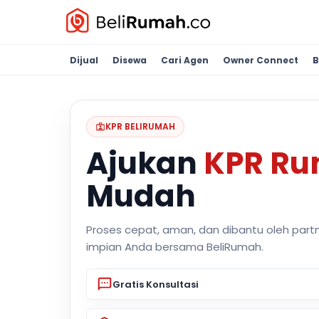
Dijual
Disewa
Cari Agen
Owner Connect
B
KPR BELIRUMAH
Ajukan
KPR R
Mudah
Proses cepat, aman, dan dibantu oleh part
impian Anda bersama BeliRumah.
Gratis Konsultasi