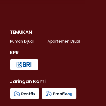
TEMUKAN
 >
Rumah Dijual
Apartemen Dijual
KPR
>
 >
Jaringan Kami
u >
>
 Lama >