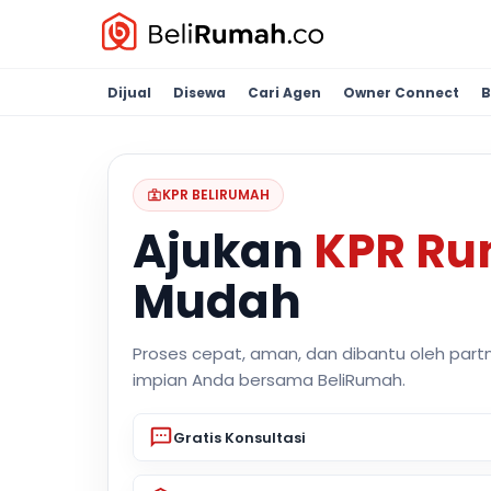
Dijual
Disewa
Cari Agen
Owner Connect
B
KPR BELIRUMAH
Ajukan
KPR R
Mudah
Proses cepat, aman, dan dibantu oleh part
impian Anda bersama BeliRumah.
Gratis Konsultasi