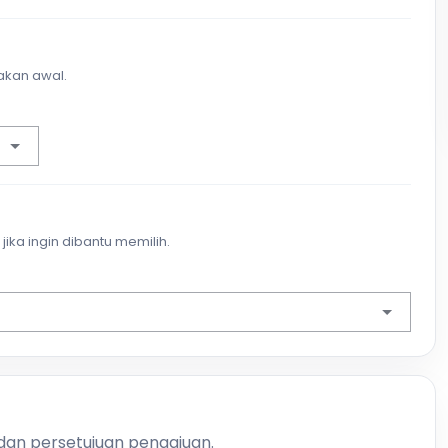
akan awal.
jika ingin dibantu memilih.
 dan persetujuan pengajuan.