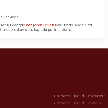
gajuan Anda.
 setuju dengan
Kebijakan Privasi
BeliRumah. Anda juga
k meneruskan data kepada partner bank.
Properti Dijual di Kalideres >
Properti Dijual di Grogol >