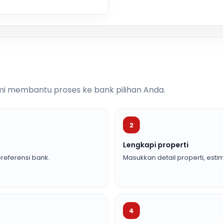
i membantu proses ke bank pilihan Anda.
2
Lengkapi properti
referensi bank.
Masukkan detail properti, estim
4