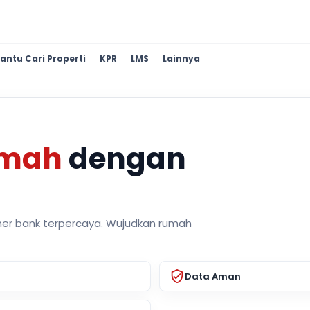
antu Cari Properti
KPR
LMS
Lainnya
umah
dengan
ner bank terpercaya. Wujudkan rumah
Data Aman