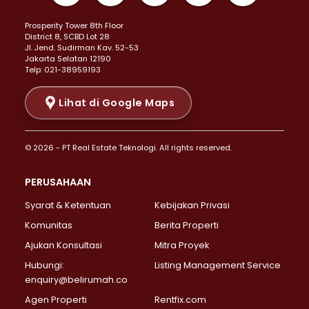
Properti Dijual di Kemayoran >
Prosperity Tower 8th Floor
Properti Dijual di Menteng >
District 8, SCBD Lot 28
Properti Dijual di Senen >
JI. Jend. Sudirman Kav. 52-53
Jakarta Selatan 12190
Properti Dijual di Tanah Abang >
Telp: 021-38959193
Properti Dijual di Cikini >
Properti Dijual di Kramat >
Lihat di Google Maps
Properti Dijual di Pasar Baru >
Properti Dijual di Bendungan Hilir >
© 2026 - PT Real Estate Teknologi. All rights reserved.
Properti Dijual di Jakarta Selatan >
Properti Dijual di Cilandak >
PERUSAHAAN
Properti Dijual di Lebak Bulus >
Syarat & Ketentuan
Kebijakan Privasi
Properti Dijual di Gandaria Selatan >
Properti Dijual di Pondok Labu >
Komunitas
Berita Properti
Properti Dijual di Cipete Selatan >
Ajukan Konsultasi
Mitra Proyek
Properti Dijual di Jagakarsa >
Hubungi:
Listing Management Service
Properti Dijual di Lenteng Agung >
enquiry@belirumah.co
Properti Dijual di Senayan >
Agen Properti
Rentfix.com
Properti Dijual di Pondok Pinang >