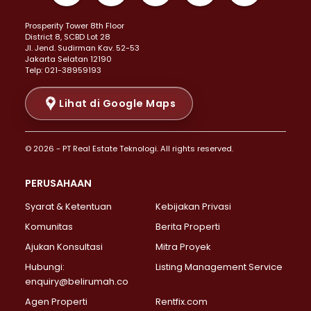
Properti Dijual di Kemayoran >
Prosperity Tower 8th Floor
Properti Dijual di Menteng >
District 8, SCBD Lot 28
Properti Dijual di Senen >
JI. Jend. Sudirman Kav. 52-53
Jakarta Selatan 12190
Properti Dijual di Tanah Abang >
Telp: 021-38959193
Properti Dijual di Cikini >
Properti Dijual di Kramat >
Lihat di Google Maps
Properti Dijual di Pasar Baru >
Properti Dijual di Bendungan Hilir >
© 2026 - PT Real Estate Teknologi. All rights reserved.
Properti Dijual di Jakarta Selatan >
Properti Dijual di Cilandak >
PERUSAHAAN
Properti Dijual di Lebak Bulus >
Syarat & Ketentuan
Kebijakan Privasi
Properti Dijual di Gandaria Selatan >
Properti Dijual di Pondok Labu >
Komunitas
Berita Properti
Properti Dijual di Cipete Selatan >
Ajukan Konsultasi
Mitra Proyek
Properti Dijual di Jagakarsa >
Hubungi:
Listing Management Service
Properti Dijual di Lenteng Agung >
enquiry@belirumah.co
Properti Dijual di Senayan >
Agen Properti
Rentfix.com
Properti Dijual di Pondok Pinang >