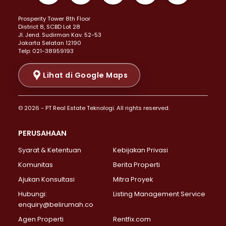
Properti Dijual di Kemayoran >
Prosperity Tower 8th Floor
Properti Dijual di Menteng >
District 8, SCBD Lot 28
Properti Dijual di Senen >
JI. Jend. Sudirman Kav. 52-53
Jakarta Selatan 12190
Properti Dijual di Tanah Abang >
Telp: 021-38959193
Properti Dijual di Cikini >
Properti Dijual di Kramat >
Lihat di Google Maps
Properti Dijual di Pasar Baru >
Properti Dijual di Bendungan Hilir >
© 2026 - PT Real Estate Teknologi. All rights reserved.
Properti Dijual di Jakarta Selatan >
Properti Dijual di Cilandak >
PERUSAHAAN
Properti Dijual di Lebak Bulus >
Syarat & Ketentuan
Kebijakan Privasi
Properti Dijual di Gandaria Selatan >
Properti Dijual di Pondok Labu >
Komunitas
Berita Properti
Properti Dijual di Cipete Selatan >
Ajukan Konsultasi
Mitra Proyek
Properti Dijual di Jagakarsa >
Hubungi:
Listing Management Service
Properti Dijual di Lenteng Agung >
enquiry@belirumah.co
Properti Dijual di Senayan >
Agen Properti
Rentfix.com
Properti Dijual di Pondok Pinang >