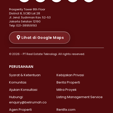
Properti Dijual di Kemayoran >
Prosperity Tower 8th Floor
Properti Dijual di Menteng >
District 8, SCBD Lot 28
Properti Dijual di Senen >
JI. Jend. Sudirman Kav. 52-53
Jakarta Selatan 12190
Properti Dijual di Tanah Abang >
Telp: 021-38959193
Properti Dijual di Cikini >
Properti Dijual di Kramat >
Lihat di Google Maps
Properti Dijual di Pasar Baru >
Properti Dijual di Bendungan Hilir >
© 2026 - PT Real Estate Teknologi. All rights reserved.
Properti Dijual di Jakarta Selatan >
Properti Dijual di Cilandak >
PERUSAHAAN
Properti Dijual di Lebak Bulus >
Syarat & Ketentuan
Kebijakan Privasi
Properti Dijual di Gandaria Selatan >
Properti Dijual di Pondok Labu >
Komunitas
Berita Properti
Properti Dijual di Cipete Selatan >
Ajukan Konsultasi
Mitra Proyek
Properti Dijual di Jagakarsa >
Hubungi:
Listing Management Service
Properti Dijual di Lenteng Agung >
enquiry@belirumah.co
Properti Dijual di Senayan >
Agen Properti
Rentfix.com
Properti Dijual di Pondok Pinang >