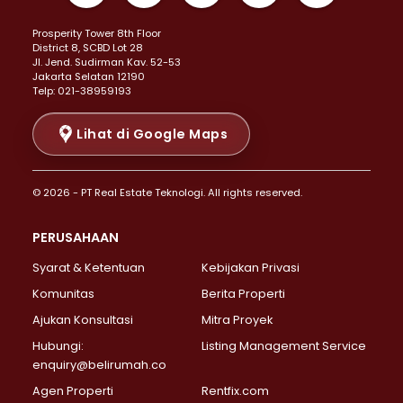
Properti Dijual di Kemayoran >
Prosperity Tower 8th Floor
Properti Dijual di Menteng >
District 8, SCBD Lot 28
Properti Dijual di Senen >
JI. Jend. Sudirman Kav. 52-53
Jakarta Selatan 12190
Properti Dijual di Tanah Abang >
Telp: 021-38959193
Properti Dijual di Cikini >
Properti Dijual di Kramat >
Lihat di Google Maps
Properti Dijual di Pasar Baru >
Properti Dijual di Bendungan Hilir >
© 2026 - PT Real Estate Teknologi. All rights reserved.
Properti Dijual di Jakarta Selatan >
Properti Dijual di Cilandak >
PERUSAHAAN
Properti Dijual di Lebak Bulus >
Syarat & Ketentuan
Kebijakan Privasi
Properti Dijual di Gandaria Selatan >
Properti Dijual di Pondok Labu >
Komunitas
Berita Properti
Properti Dijual di Cipete Selatan >
Ajukan Konsultasi
Mitra Proyek
Properti Dijual di Jagakarsa >
Hubungi:
Listing Management Service
Properti Dijual di Lenteng Agung >
enquiry@belirumah.co
Properti Dijual di Senayan >
Agen Properti
Rentfix.com
Properti Dijual di Pondok Pinang >