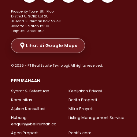
Properti Dijual di Kemayoran >
Prosperity Tower 8th Floor
Properti Dijual di Menteng >
District 8, SCBD Lot 28
Properti Dijual di Senen >
JI. Jend. Sudirman Kav. 52-53
Jakarta Selatan 12190
Properti Dijual di Tanah Abang >
Telp: 021-38959193
Properti Dijual di Cikini >
Properti Dijual di Kramat >
Lihat di Google Maps
Properti Dijual di Pasar Baru >
Properti Dijual di Bendungan Hilir >
© 2026 - PT Real Estate Teknologi. All rights reserved.
Properti Dijual di Jakarta Selatan >
Properti Dijual di Cilandak >
PERUSAHAAN
Properti Dijual di Lebak Bulus >
Syarat & Ketentuan
Kebijakan Privasi
Properti Dijual di Gandaria Selatan >
Properti Dijual di Pondok Labu >
Komunitas
Berita Properti
Properti Dijual di Cipete Selatan >
Ajukan Konsultasi
Mitra Proyek
Properti Dijual di Jagakarsa >
Hubungi:
Listing Management Service
Properti Dijual di Lenteng Agung >
enquiry@belirumah.co
Properti Dijual di Senayan >
Agen Properti
Rentfix.com
Properti Dijual di Pondok Pinang >