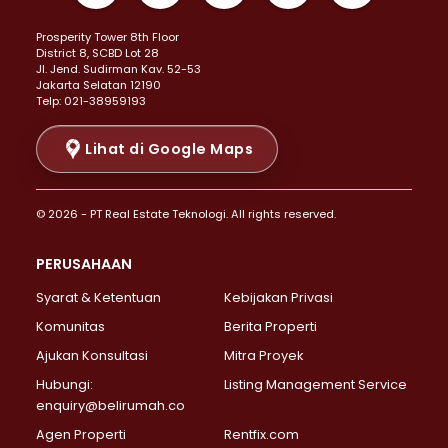
Properti Dijual di Kemayoran >
Prosperity Tower 8th Floor
Properti Dijual di Menteng >
District 8, SCBD Lot 28
Properti Dijual di Senen >
JI. Jend. Sudirman Kav. 52-53
Jakarta Selatan 12190
Properti Dijual di Tanah Abang >
Telp: 021-38959193
Properti Dijual di Cikini >
Properti Dijual di Kramat >
Lihat di Google Maps
Properti Dijual di Pasar Baru >
Properti Dijual di Bendungan Hilir >
© 2026 - PT Real Estate Teknologi. All rights reserved.
Properti Dijual di Jakarta Selatan >
Properti Dijual di Cilandak >
PERUSAHAAN
Properti Dijual di Lebak Bulus >
Syarat & Ketentuan
Kebijakan Privasi
Properti Dijual di Gandaria Selatan >
Properti Dijual di Pondok Labu >
Komunitas
Berita Properti
Properti Dijual di Cipete Selatan >
Ajukan Konsultasi
Mitra Proyek
Properti Dijual di Jagakarsa >
Hubungi:
Listing Management Service
Properti Dijual di Lenteng Agung >
enquiry@belirumah.co
Properti Dijual di Senayan >
Agen Properti
Rentfix.com
Properti Dijual di Pondok Pinang >