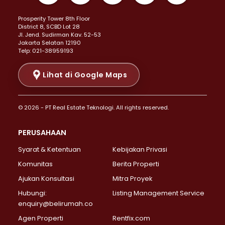
Properti Dijual di Kemayoran >
Prosperity Tower 8th Floor
Properti Dijual di Menteng >
District 8, SCBD Lot 28
Properti Dijual di Senen >
JI. Jend. Sudirman Kav. 52-53
Jakarta Selatan 12190
Properti Dijual di Tanah Abang >
Telp: 021-38959193
Properti Dijual di Cikini >
Properti Dijual di Kramat >
Lihat di Google Maps
Properti Dijual di Pasar Baru >
Properti Dijual di Bendungan Hilir >
© 2026 - PT Real Estate Teknologi. All rights reserved.
Properti Dijual di Jakarta Selatan >
Properti Dijual di Cilandak >
PERUSAHAAN
Properti Dijual di Lebak Bulus >
Syarat & Ketentuan
Kebijakan Privasi
Properti Dijual di Gandaria Selatan >
Properti Dijual di Pondok Labu >
Komunitas
Berita Properti
Properti Dijual di Cipete Selatan >
Ajukan Konsultasi
Mitra Proyek
Properti Dijual di Jagakarsa >
Hubungi:
Listing Management Service
Properti Dijual di Lenteng Agung >
enquiry@belirumah.co
Properti Dijual di Senayan >
Agen Properti
Rentfix.com
Properti Dijual di Pondok Pinang >