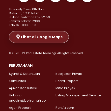
Properti Dijual di Kemayoran >
Prosperity Tower 8th Floor
Properti Dijual di Menteng >
District 8, SCBD Lot 28
Properti Dijual di Senen >
JI. Jend. Sudirman Kav. 52-53
Jakarta Selatan 12190
Properti Dijual di Tanah Abang >
Telp: 021-38959193
Properti Dijual di Cikini >
Properti Dijual di Kramat >
Lihat di Google Maps
Properti Dijual di Pasar Baru >
Properti Dijual di Bendungan Hilir >
© 2026 - PT Real Estate Teknologi. All rights reserved.
Properti Dijual di Jakarta Selatan >
Properti Dijual di Cilandak >
PERUSAHAAN
Properti Dijual di Lebak Bulus >
Syarat & Ketentuan
Kebijakan Privasi
Properti Dijual di Gandaria Selatan >
Properti Dijual di Pondok Labu >
Komunitas
Berita Properti
Properti Dijual di Cipete Selatan >
Ajukan Konsultasi
Mitra Proyek
Properti Dijual di Jagakarsa >
Hubungi:
Listing Management Service
Properti Dijual di Lenteng Agung >
enquiry@belirumah.co
Properti Dijual di Senayan >
Agen Properti
Rentfix.com
Properti Dijual di Pondok Pinang >