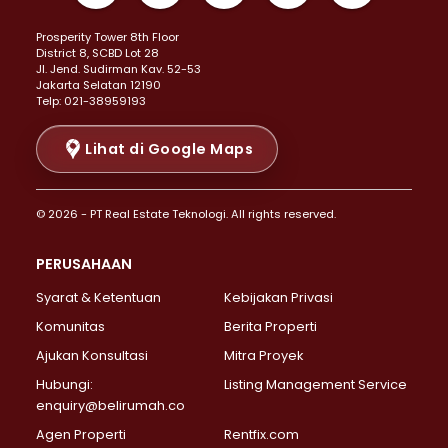
Properti Dijual di Kemayoran >
Prosperity Tower 8th Floor
Properti Dijual di Menteng >
District 8, SCBD Lot 28
Properti Dijual di Senen >
JI. Jend. Sudirman Kav. 52-53
Jakarta Selatan 12190
Properti Dijual di Tanah Abang >
Telp: 021-38959193
Properti Dijual di Cikini >
Properti Dijual di Kramat >
Lihat di Google Maps
Properti Dijual di Pasar Baru >
Properti Dijual di Bendungan Hilir >
© 2026 - PT Real Estate Teknologi. All rights reserved.
Properti Dijual di Jakarta Selatan >
Properti Dijual di Cilandak >
PERUSAHAAN
Properti Dijual di Lebak Bulus >
Syarat & Ketentuan
Kebijakan Privasi
Properti Dijual di Gandaria Selatan >
Properti Dijual di Pondok Labu >
Komunitas
Berita Properti
Properti Dijual di Cipete Selatan >
Ajukan Konsultasi
Mitra Proyek
Properti Dijual di Jagakarsa >
Hubungi:
Listing Management Service
Properti Dijual di Lenteng Agung >
enquiry@belirumah.co
Properti Dijual di Senayan >
Agen Properti
Rentfix.com
Properti Dijual di Pondok Pinang >