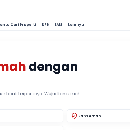
antu Cari Properti
KPR
LMS
Lainnya
umah
dengan
ner bank terpercaya. Wujudkan rumah
Data Aman