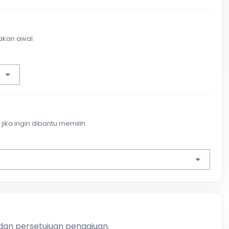
akan awal.
jika ingin dibantu memilih.
 dan persetujuan pengajuan.