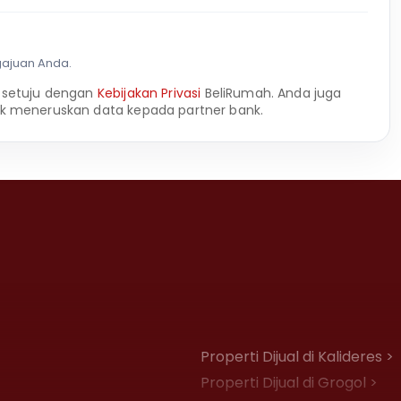
gajuan Anda.
 setuju dengan
Kebijakan Privasi
BeliRumah. Anda juga
k meneruskan data kepada partner bank.
Properti Dijual di Kalideres >
Properti Dijual di Grogol >