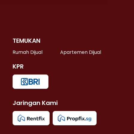
TEMUKAN
 >
Rumah Dijual
Apartemen Dijual
KPR
>
 >
Jaringan Kami
u >
>
 Lama >