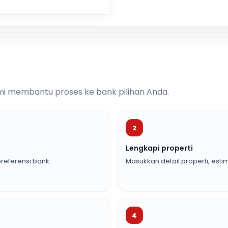
i membantu proses ke bank pilihan Anda.
2
Lengkapi properti
referensi bank.
Masukkan detail properti, estim
4