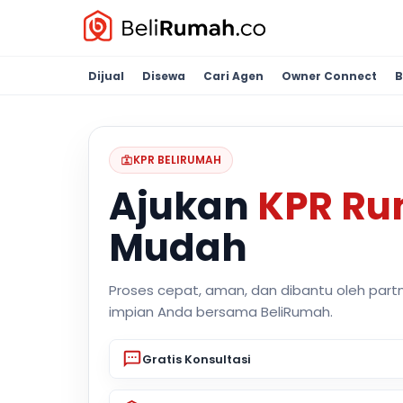
Dijual
Disewa
Cari Agen
Owner Connect
B
KPR BELIRUMAH
Ajukan
KPR R
Mudah
Proses cepat, aman, dan dibantu oleh part
impian Anda bersama BeliRumah.
Gratis Konsultasi