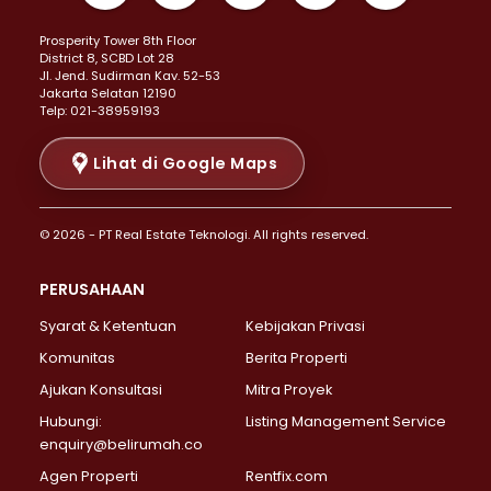
Properti Dijual di Kemayoran >
Prosperity Tower 8th Floor
Properti Dijual di Menteng >
District 8, SCBD Lot 28
Properti Dijual di Senen >
JI. Jend. Sudirman Kav. 52-53
Jakarta Selatan 12190
Properti Dijual di Tanah Abang >
Telp: 021-38959193
Properti Dijual di Cikini >
Properti Dijual di Kramat >
Lihat di Google Maps
Properti Dijual di Pasar Baru >
Properti Dijual di Bendungan Hilir >
© 2026 - PT Real Estate Teknologi. All rights reserved.
Properti Dijual di Jakarta Selatan >
Properti Dijual di Cilandak >
PERUSAHAAN
Properti Dijual di Lebak Bulus >
Syarat & Ketentuan
Kebijakan Privasi
Properti Dijual di Gandaria Selatan >
Properti Dijual di Pondok Labu >
Komunitas
Berita Properti
Properti Dijual di Cipete Selatan >
Ajukan Konsultasi
Mitra Proyek
Properti Dijual di Jagakarsa >
Hubungi:
Listing Management Service
Properti Dijual di Lenteng Agung >
enquiry@belirumah.co
Properti Dijual di Senayan >
Agen Properti
Rentfix.com
Properti Dijual di Pondok Pinang >