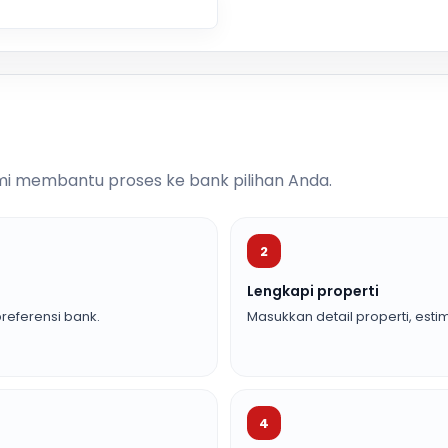
i membantu proses ke bank pilihan Anda.
2
Lengkapi properti
referensi bank.
Masukkan detail properti, estim
4