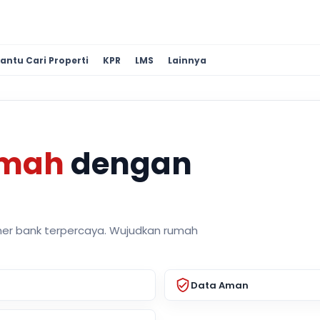
antu Cari Properti
KPR
LMS
Lainnya
umah
dengan
ner bank terpercaya. Wujudkan rumah
Data Aman