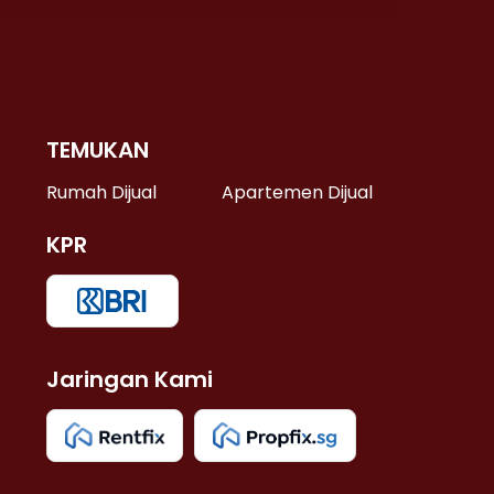
TEMUKAN
 >
Rumah Dijual
Apartemen Dijual
KPR
>
 >
Jaringan Kami
u >
>
 Lama >