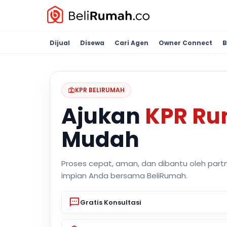
Dijual
Disewa
Cari Agen
Owner Connect
B
KPR BELIRUMAH
Ajukan
KPR R
Mudah
Proses cepat, aman, dan dibantu oleh part
impian Anda bersama BeliRumah.
Gratis Konsultasi