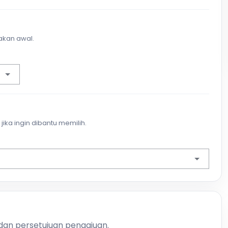
akan awal.
jika ingin dibantu memilih.
 dan persetujuan pengajuan.