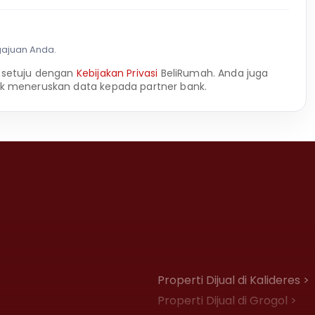
gajuan Anda.
 setuju dengan
Kebijakan Privasi
BeliRumah. Anda juga
k meneruskan data kepada partner bank.
Properti Dijual di Kalideres >
Properti Dijual di Grogol >