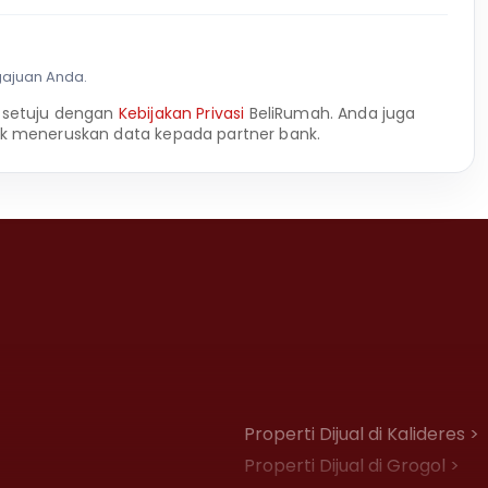
gajuan Anda.
 setuju dengan
Kebijakan Privasi
BeliRumah. Anda juga
k meneruskan data kepada partner bank.
Properti Dijual di Kalideres >
Properti Dijual di Grogol >