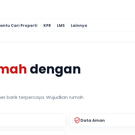
antu Cari Properti
KPR
LMS
Lainnya
umah
dengan
ner bank terpercaya. Wujudkan rumah
Data Aman