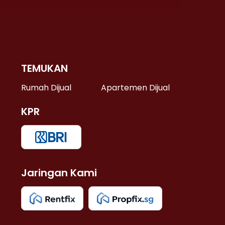
TEMUKAN
 >
Rumah Dijual
Apartemen Dijual
KPR
>
 >
Jaringan Kami
u >
>
 Lama >