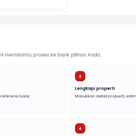
i membantu proses ke bank pilihan Anda.
2
Lengkapi properti
referensi bank.
Masukkan detail properti, estim
4