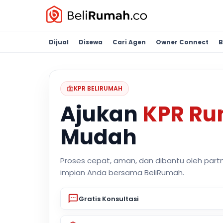
Dijual
Disewa
Cari Agen
Owner Connect
B
KPR BELIRUMAH
Ajukan
KPR R
Mudah
Proses cepat, aman, dan dibantu oleh part
impian Anda bersama BeliRumah.
Gratis Konsultasi