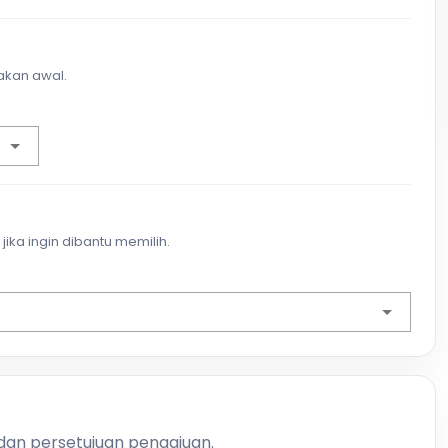
akan awal.
jika ingin dibantu memilih.
 dan persetujuan pengajuan.