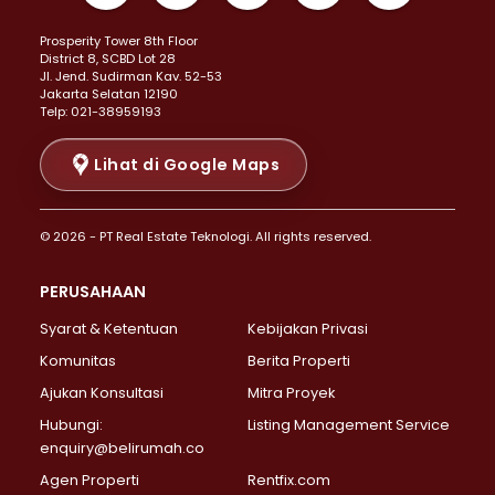
Properti Dijual di Kemayoran >
Prosperity Tower 8th Floor
Properti Dijual di Menteng >
District 8, SCBD Lot 28
Properti Dijual di Senen >
JI. Jend. Sudirman Kav. 52-53
Jakarta Selatan 12190
Properti Dijual di Tanah Abang >
Telp: 021-38959193
Properti Dijual di Cikini >
Properti Dijual di Kramat >
Lihat di Google Maps
Properti Dijual di Pasar Baru >
Properti Dijual di Bendungan Hilir >
© 2026 - PT Real Estate Teknologi. All rights reserved.
Properti Dijual di Jakarta Selatan >
Properti Dijual di Cilandak >
PERUSAHAAN
Properti Dijual di Lebak Bulus >
Syarat & Ketentuan
Kebijakan Privasi
Properti Dijual di Gandaria Selatan >
Properti Dijual di Pondok Labu >
Komunitas
Berita Properti
Properti Dijual di Cipete Selatan >
Ajukan Konsultasi
Mitra Proyek
Properti Dijual di Jagakarsa >
Hubungi:
Listing Management Service
Properti Dijual di Lenteng Agung >
enquiry@belirumah.co
Properti Dijual di Senayan >
Agen Properti
Rentfix.com
Properti Dijual di Pondok Pinang >