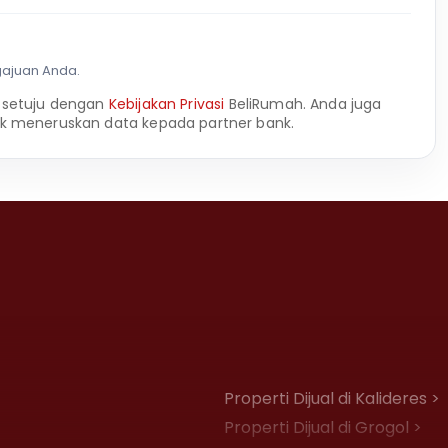
gajuan Anda.
 setuju dengan
Kebijakan Privasi
BeliRumah. Anda juga
k meneruskan data kepada partner bank.
Properti Dijual di Kalideres >
Properti Dijual di Grogol >