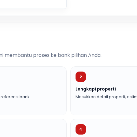
i membantu proses ke bank pilihan Anda.
2
Lengkapi properti
referensi bank.
Masukkan detail properti, estim
4