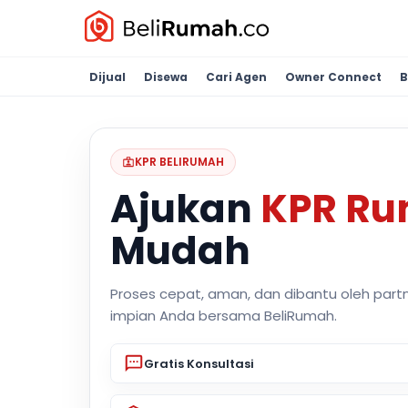
Dijual
Disewa
Cari Agen
Owner Connect
B
KPR BELIRUMAH
Ajukan
KPR R
Mudah
Proses cepat, aman, dan dibantu oleh part
impian Anda bersama BeliRumah.
Gratis Konsultasi