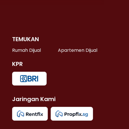
TEMUKAN
 >
Rumah Dijual
Apartemen Dijual
KPR
>
 >
Jaringan Kami
u >
>
 Lama >