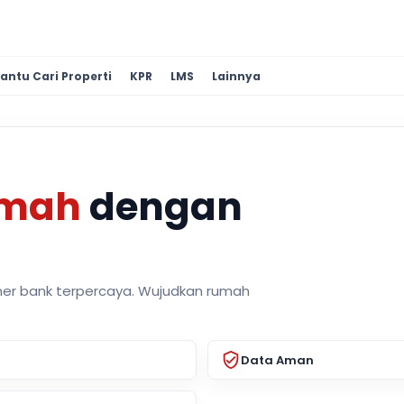
antu Cari Properti
KPR
LMS
Lainnya
umah
dengan
ner bank terpercaya. Wujudkan rumah
Data Aman