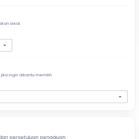
akan awal.
jika ingin dibantu memilih.
 dan persetujuan pengajuan.