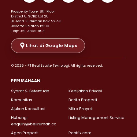
Properti Dijual di Kemayoran >
Prosperity Tower 8th Floor
Properti Dijual di Menteng >
District 8, SCBD Lot 28
Properti Dijual di Senen >
JI. Jend. Sudirman Kav. 52-53
Jakarta Selatan 12190
Properti Dijual di Tanah Abang >
Telp: 021-38959193
Properti Dijual di Cikini >
Properti Dijual di Kramat >
Lihat di Google Maps
Properti Dijual di Pasar Baru >
Properti Dijual di Bendungan Hilir >
© 2026 - PT Real Estate Teknologi. All rights reserved.
Properti Dijual di Jakarta Selatan >
Properti Dijual di Cilandak >
PERUSAHAAN
Properti Dijual di Lebak Bulus >
Syarat & Ketentuan
Kebijakan Privasi
Properti Dijual di Gandaria Selatan >
Properti Dijual di Pondok Labu >
Komunitas
Berita Properti
Properti Dijual di Cipete Selatan >
Ajukan Konsultasi
Mitra Proyek
Properti Dijual di Jagakarsa >
Hubungi:
Listing Management Service
Properti Dijual di Lenteng Agung >
enquiry@belirumah.co
Properti Dijual di Senayan >
Agen Properti
Rentfix.com
Properti Dijual di Pondok Pinang >