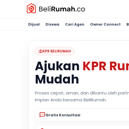
Dijual
Disewa
Cari Agen
Owner Connect
B
KPR BELIRUMAH
Ajukan
KPR R
Mudah
Proses cepat, aman, dan dibantu oleh part
impian Anda bersama BeliRumah.
Gratis Konsultasi