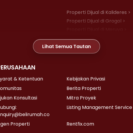
Properti Dijual di Kalideres >
Properti Dijual di Grogol >
Properti Dijual di Meruya >
Properti Dijual di Joglo >
Lihat Semua Tautan
Properti Dijual di Gambir >
PERUSAHAAN
Properti Dijual di Kemayoran
Properti Dijual di Senen >
yarat & Ketentuan
Kebijakan Privasi
Properti Dijual di Cikini >
omunitas
Berita Properti
Properti Dijual di Pasar Baru 
jukan Konsultasi
Mitra Proyek
ubungi:
Listing Management Service
nquiry@belirumah.co
Properti Dijual di Lebak Bulus
gen Properti
Rentfix.com
Properti Dijual di Pondok Lab