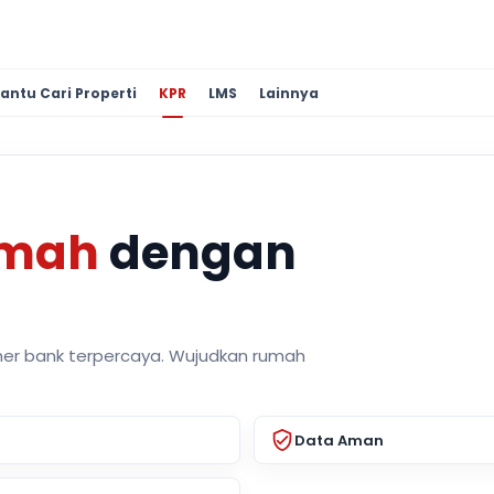
antu Cari Properti
KPR
LMS
Lainnya
umah
dengan
ner bank terpercaya. Wujudkan rumah
Data Aman